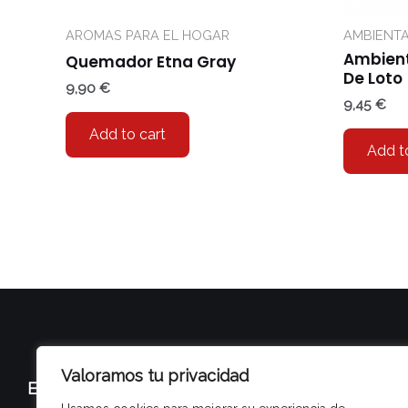
AROMAS PARA EL HOGAR
AMBIENT
Ambient
Quemador Etna Gray
De Loto
9,90
€
9,45
€
Add to cart
Add t
Valoramos tu privacidad
Encuéntranos en…
In