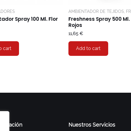
ADORES
AMBIENTADOR DE TEJIDOS, F
ador Spray 100 Ml. Flor
Freshness Spray 500 Ml.
Rojos
11,65
€
o cart
Add to cart
formación
Nuestros Servicios