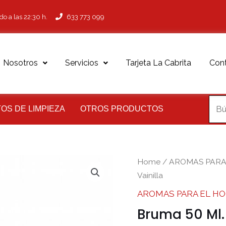
do a las 22:30 h.
633 773 099
Nosotros
Servicios
Tarjeta La Cabrita
Con
OS DE LIMPIEZA
OTROS PRODUCTOS
Home
/
AROMAS PARA
Vainilla
AROMAS PARA EL H
Bruma 50 Ml. 