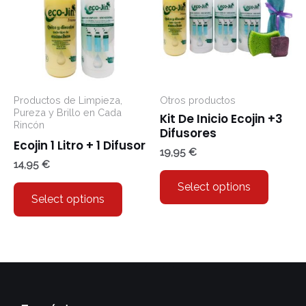
Productos de Limpieza,
Otros productos
Pureza y Brillo en Cada
Kit De Inicio Ecojin +3
Rincón
Difusores
Ecojin 1 Litro + 1 Difusor
19,95
€
14,95
€
Select options
Select options