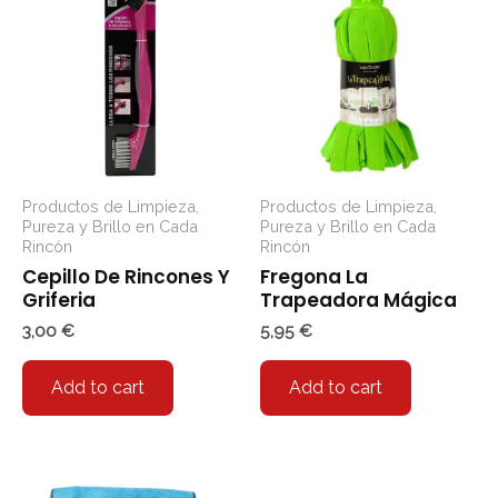
Productos de Limpieza,
Productos de Limpieza,
Pureza y Brillo en Cada
Pureza y Brillo en Cada
Rincón
Rincón
Cepillo De Rincones Y
Fregona La
Griferia
Trapeadora Mágica
3,00
€
5,95
€
Add to cart
Add to cart